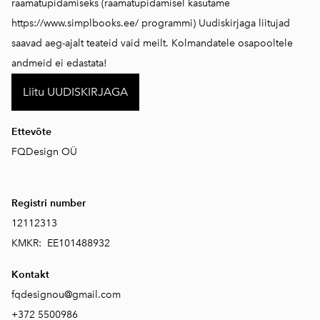
raamatupidamiseks (raamatupidamisel kasutame
https://www.simplbooks.ee/
programmi) Uudiskirjaga liitujad
saavad aeg-ajalt teateid vaid meilt. Kolmandatele osapooltele
andmeid ei edastata!
Liitu UUDISKIRJAGA
Ettevõte
FQDesign OÜ
Registri number
12112313
KMKR: EE101488932
Kontakt
fqdesignou@gmail.com
+372 5500986