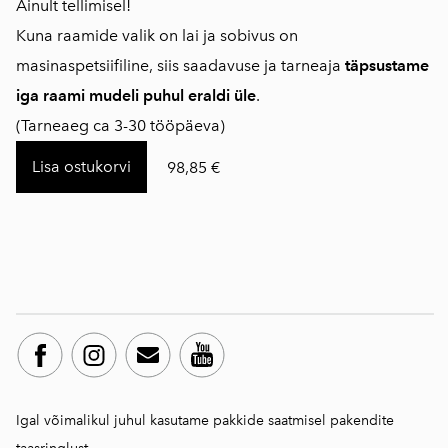
Ainult tellimisel!
Kuna raamide valik on lai ja sobivus on
masinaspetsiifiline, siis saadavuse ja tarneaja
täpsustame
iga raami mudeli puhul eraldi üle
.
(Tarneaeg ca 3-30 tööpäeva)
Lisa ostukorvi
98,85 €
Igal võimalikul juhul kasutame pakkide saatmisel pakendite