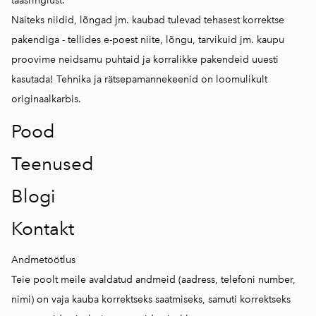
taasringlust.
Näiteks niidid, lõngad jm. kaubad tulevad tehasest korrektse
pakendiga - tellides e-poest niite, lõngu, tarvikuid jm. kaupu
proovime neidsamu puhtaid ja korralikke pakendeid uuesti
kasutada! Tehnika ja rätsepamannekeenid on loomulikult
originaalkarbis.
Pood
Teenused
Blogi
Kontakt
Andmetöötlus
Teie poolt meile avaldatud andmeid (aadress, telefoni number,
nimi) on vaja kauba korrektseks saatmiseks, samuti korrektseks