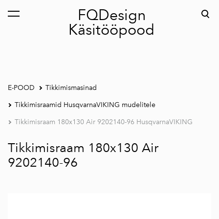
FQDesign
lisati ostukorvi.
Vaata ostukorvi
Käsitööpood
E-POOD
Tikkimismasinad
Tikkimisraamid HusqvarnaVIKING mudelitele
Tikkimisraam 180x130 Air 9202140-96 HusqvarnaVIKING
Tikkimisraam 180x130 Air
9202140-96