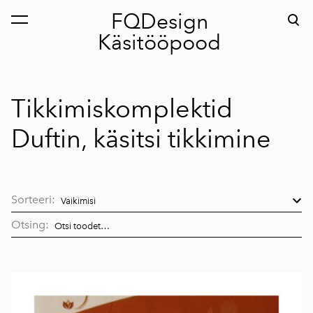
FQDesign
lisati ostukorvi.
Vaata ostukorvi
Käsitööpood
Tikkimiskomplektid
Duftin, käsitsi tikkimine
Sorteeri:
Otsing: