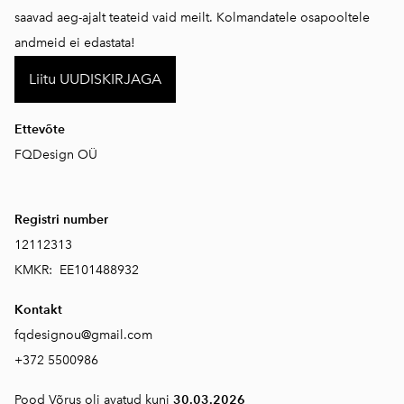
saavad aeg-ajalt teateid vaid meilt. Kolmandatele osapooltele
andmeid ei edastata!
Liitu UUDISKIRJAGA
Ettevõte
FQDesign OÜ
Registri number
12112313
KMKR: EE101488932
Kontakt
fqdesignou@gmail.com
+372 5500986
Pood Võrus oli avatud kuni
30.03.2026