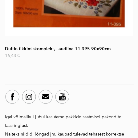
Duftin tikkimiskomplekt, Laudlina 11-395 90x90cm
16,43 €
Igal võimalikul juhul kasutame pakkide saatmisel pakendite
taasringlust.
Näiteks niidid, lõngad jm. kaubad tulevad tehasest korrektse