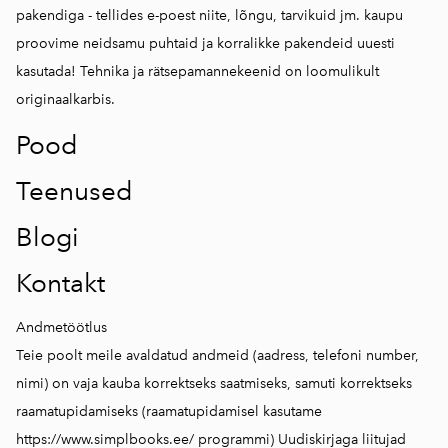
pakendiga - tellides e-poest niite, lõngu, tarvikuid jm. kaupu
proovime neidsamu puhtaid ja korralikke pakendeid uuesti
kasutada! Tehnika ja rätsepamannekeenid on loomulikult
originaalkarbis.
Pood
Teenused
Blogi
Kontakt
Andmetöötlus
Teie poolt meile avaldatud andmeid (aadress, telefoni number,
nimi) on vaja kauba korrektseks saatmiseks, samuti korrektseks
raamatupidamiseks (raamatupidamisel kasutame
https://www.simplbooks.ee/
programmi) Uudiskirjaga liitujad