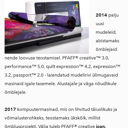
2014
palju
uusi
mudeleid,
abistamaks
õmblejaid
nende loovuse teostamisel.
PFAFF® creative™ 3.0,
performance™ 5.0, quilt expression™ 4.2, expression™
3.2, passport™ 2.0 - laiendatud mudelirivi ülimugavaid
masinaid igale tasemele. Alustajale ja väga nõudlikule
õmblejale.
2017
kompuutermasinad, mis on lihvitud täiuslikuks ja
võimalusterohkeks, teostamaks ükskõik, millist
õmblusprojekti. Välja tuleb
PFAFF® creative
icon.