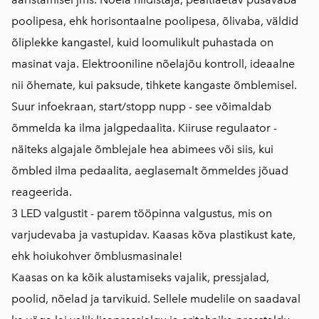
poolipesa, ehk horisontaalne poolipesa, õlivaba, väldid
õliplekke kangastel, kuid loomulikult puhastada on
masinat vaja. Elektrooniline nõelajõu kontroll, ideaalne
nii õhemate, kui paksude, tihkete kangaste õmblemisel.
Suur infoekraan, start/stopp nupp - see võimaldab
õmmelda ka ilma jalgpedaalita. Kiiruse regulaator -
näiteks algajale õmblejale hea abimees või siis, kui
õmbled ilma pedaalita, aeglasemalt õmmeldes jõuad
reageerida.
3 LED valgustit - parem tööpinna valgustus, mis on
varjudevaba ja vastupidav. Kaasas kõva plastikust kate,
ehk hoiukohver õmblusmasinale!
Kaasas on ka kõik alustamiseks vajalik, pressjalad,
poolid, nõelad ja tarvikuid. Sellele mudelile on saadaval