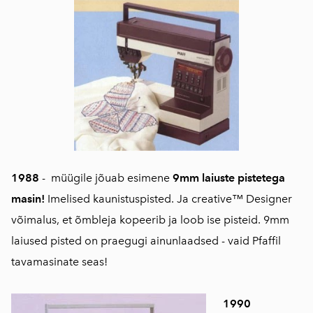
1988
-
müügile jõuab esimene
9mm laiuste pistetega
masin!
Imelised kaunistuspisted. Ja creative™ Designer
võimalus, et õmbleja kopeerib ja loob ise pisteid. 9mm
laiused pisted on praegugi ainunlaadsed - vaid Pfaffil
tavamasinate seas!
1990