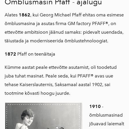
Õmblusmasin Pfaff - ajalugu
Alates
1862
, kui Georg Michael Pfaff ehitas oma esimese
õmblusmasina ja asutas firma GM factory PFAFF®, on
ettevõtte ambitsioon jäänud samaks: pidevalt uuendada,
täiustada ja moderniseerida õmblustehnoloogiat.
1872
Pfaff on teenäitaja
Kümme aastat peale ettevõtte asutamist, oli toodetud
juba tuhat masinat. Peale seda, kui PFAFF® avas uue
tehase Kaiserslauternis, Saksamaal aastal 1902, sai
tootmine kõvasti hoogu juurde.
1910
-
õmblusmasinad
jõuavad laiemalt