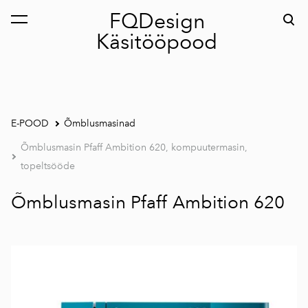
FQDesign
lisati ostukorvi.
Vaata ostukorvi
Käsitööpood
E-POOD
Õmblusmasinad
Õmblusmasin Pfaff Ambition 620, kompuutermasin,
topeltsööde
Õmblusmasin Pfaff Ambition 620