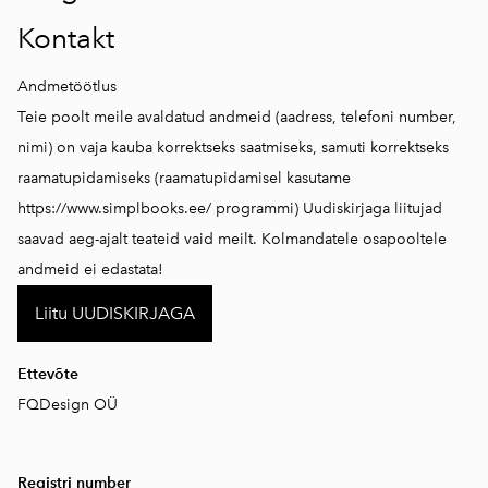
Kontakt
Andmetöötlus
Teie poolt meile avaldatud andmeid (aadress, telefoni number,
nimi) on vaja kauba korrektseks saatmiseks, samuti korrektseks
raamatupidamiseks (raamatupidamisel kasutame
https://www.simplbooks.ee/
programmi) Uudiskirjaga liitujad
saavad aeg-ajalt teateid vaid meilt. Kolmandatele osapooltele
andmeid ei edastata!
Liitu UUDISKIRJAGA
Ettevõte
FQDesign OÜ
Registri number