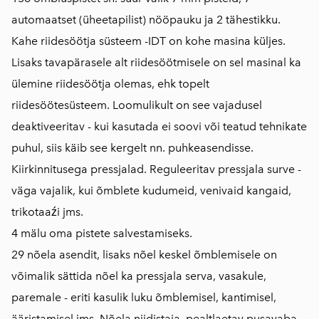
automaatset (üheetapilist) nööpauku ja 2 tähestikku.
Kahe riidesöötja süsteem -IDT on kohe masina küljes.
Lisaks tavapärasele alt riidesöötmisele on sel masinal ka
ülemine riidesöötja olemas, ehk topelt
riidesöötesüsteem. Loomulikult on see vajadusel
deaktiveeritav - kui kasutada ei soovi või teatud tehnikate
puhul, siis käib see kergelt nn. puhkeasendisse.
Kiirkinnitusega pressjalad. Reguleeritav pressjala surve -
väga vajalik, kui õmblete kudumeid, venivaid kangaid,
trikotaaźi jms.
4 mälu oma pistete salvestamiseks.
29 nõela asendit, lisaks nõel keskel õmblemisele on
võimalik sättida nõel ka pressjala serva, vasakule,
paremale - eriti kasulik luku õmblemisel, kantimisel,
ääristamisel jms. Nõela niidistaja, pealtlaetav pusavaba