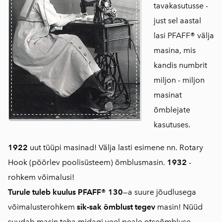
tavakasutusse -
just sel aastal
lasi
PFAFF® välja
masina, mis
kandis numbrit
miljon - miljon
masinat
õmblejate
kasutuses.
1922
uut tüüpi masinad! Välja lasti esimene nn.
Rotary
Hook (pöörlev poolisüsteem) õmblusmasin.
1932
-
rohkem võimalusi!
Turule tuleb kuulus PFAFF® 130
—a suure jõudlusega
võimalusterohkem
sik-sak õmblust tegev
masin! Nüüd
suudab masin teha midagi veel peale otseõmbluse.