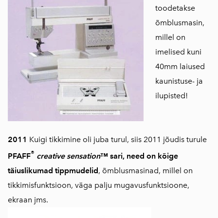
toodetakse
õmblusmasin,
millel on
imelised kuni
40mm laiused
kaunistuse- ja
ilupisted!
2011
Kuigi tikkimine oli juba turul, siis 2011 jõudis turule
®
PFAFF
creative sensation
™ sari, need on kõige
täiuslikumad tippmudelid
, õmblusmasinad, millel on
tikkimisfunktsioon, väga palju mugavusfunktsioone,
ekraan jms.