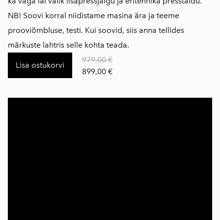
ka väga lai valik lisapressjalgu ja eritehnika presstaldu.
NB! Soovi korral niidistame masina ära ja teeme
prooviõmbluse, testi. Kui soovid, siis anna tellides
märkuste lahtris selle kohta teada.
979,00 €
Lisa ostukorvi
899,00 €