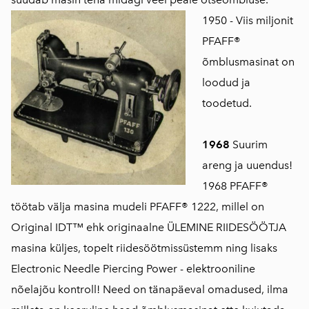
1950 - Viis miljonit
PFAFF®
õmblusmasinat on
loodud ja
toodetud.
1968
Suurim
areng ja uuendus!
1968 PFAFF®
töötab välja masina mudeli PFAFF® 1222, millel on
Original IDT™ ehk originaalne ÜLEMINE RIIDESÖÖTJA
masina küljes, topelt riidesöötmissüstemm ning lisaks
Electronic Needle Piercing Power - elektrooniline
nõelajõu kontroll! Need on tänapäeval omadused, ilma