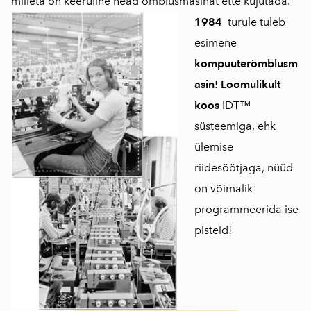
milleta on keeruline head õmblusmasinat ette kujutada.
1984
turule tuleb
esimene
kompuuterõmblusm
asin! Loomulikult
koos
IDT™
süsteemiga, ehk
ülemise
riidesöötjaga, nüüd
on võimalik
programmeerida ise
pisteid!