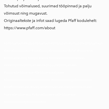
Tohutud võimalused, suurimad tööpinnad ja palju
võimsust ning mugavust.
Originaaltekste ja infot saad lugeda Pfaff kodulehelt:
https://www.pfaff.com/about
#õmblusmasin #koduõmblusmasin #õmblustehnika #soodneõmblusmasin
#lihtneõmblusmasin #metallsisugaõmblusmasin #pfaff #husqvarna
#husqvarnaviking #singer #carina #mehaanilineõmblusmasin
#elektroonilineõmblusmasin #kompuuterõmblusmasin
#koduneõmblusmasin #õmblusmasinalgajale
#õmblusmasinnõudlikulekasutajale #lihtsakasutusegaõmblusmasin
#pfaffõmblusmasin #husqvarnaõmblusmasin #singerõmblusmasin
#carinaõmblusmasin #trikotaaźipistetegaõmblusmasin
#suuretööpinnagaõmblusmasin