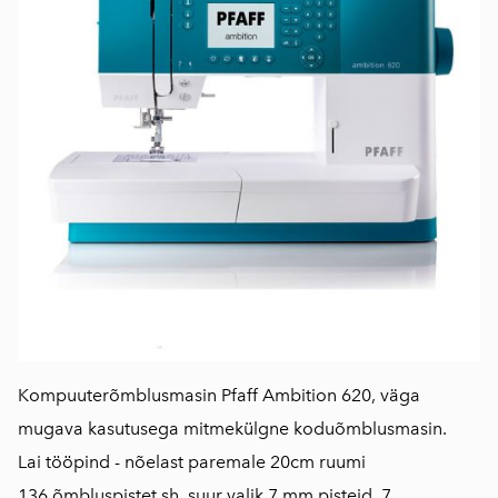
Kompuuterõmblusmasin Pfaff Ambition 620, väga
mugava kasutusega mitmekülgne koduõmblusmasin.
Lai tööpind - nõelast paremale 20cm ruumi
136 õmbluspistet sh. suur valik 7 mm pisteid, 7