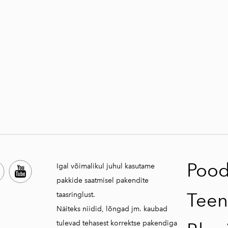
Poo
Igal võimalikul juhul kasutame
pakkide saatmisel pakendite
Teen
taasringlust.
Näiteks niidid, lõngad jm. kaubad
tulevad tehasest korrektse pakendiga