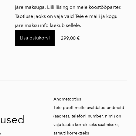
järelmaksuga, Liili liising on meie koostööparter.
Taotluse jaoks on vaja vaid Teie e-maili ja kogu
järelmaksu info laekub sellele.
Lisa ostukorvi
299,00 €
d
Andmetöötlus
Teie poolt meile avaldatud andmeid
used
(aadress, telefoni number, nimi) on
vaja kauba korrektseks saatmiseks,
samuti korrektseks