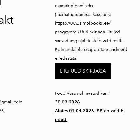
i
raamatupidamiseks
(raamatupidamisel kasutame
akt
https://www.simplbooks.ee/
programmi) Uudiskirjaga liitujad
saavad aeg-ajalt teateid vaid meilt.
Kolmandatele osapooltele andmeid
ei edastata!
Liitu UUDISKIRJAGA
Pood Võrus oli avatud kuni
@gmail.com
30.03.2026
86
Alates 01.04.2026 töötab vaid E-
pood!