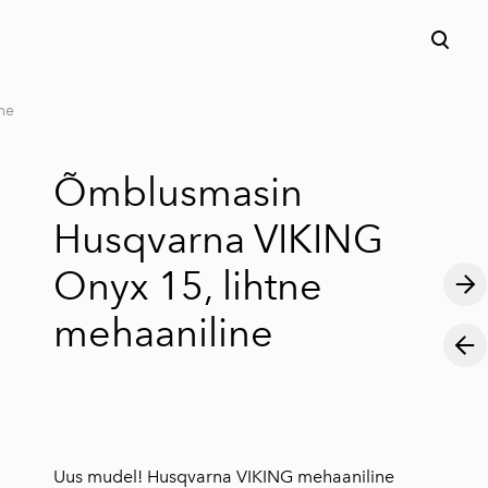
lisati ostukorvi.
Vaata ostukorvi
ne
Õmblusmasin
Husqvarna VIKING
Onyx 15, lihtne
mehaaniline
Uus mudel! Husqvarna VIKING mehaaniline