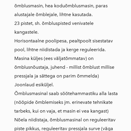
õmblusmasin, hea koduõmblusmasin, paras
alustajale õmblejale, lihtne kasutada.
23 pistet, sh. õmbluspisted venivatele
kangastele.
Horisontaalne poolipesa, pealtpoolt sisestatav
pool, lihtne niidistada ja kerge reguleerida.
Masina küljes (ees väljatõmmatav) on
õmblusnõustaja, juhend - millist õmblust millise
pressjala ja sättega on parim õmmelda)
Joonlaud esiküljel.
Õmblusmasinal saab söötehammastiku alla lasta
(nööpide õmblemiseks jm. erinevate tehnikate
tarbeks, kui on vaja, et masin ei vea kangast)
Nõela niidistaja, õmblusmasinal on reguleeritav
piste pikkus, reguleeritav pressjala surve (väga