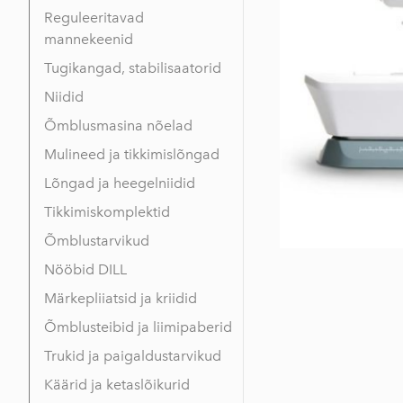
Reguleeritavad
mannekeenid
Tugikangad, stabilisaatorid
Niidid
Õmblusmasina nõelad
Mulineed ja tikkimislõngad
Lõngad ja heegelniidid
Tikkimiskomplektid
Õmblustarvikud
Nööbid DILL
Märkepliiatsid ja kriidid
Õmblusteibid ja liimipaberid
Trukid ja paigaldustarvikud
Käärid ja ketaslõikurid