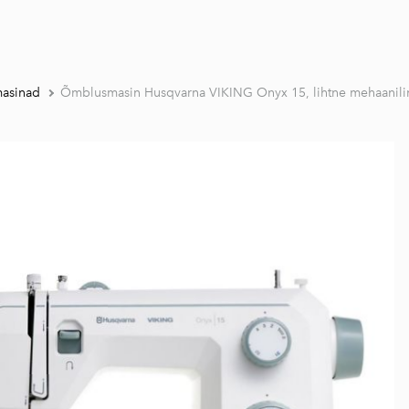
asinad
Õmblusmasin Husqvarna VIKING Onyx 15, lihtne mehaanili