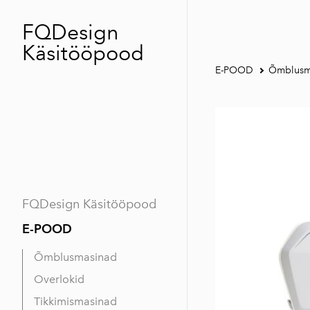
FQDesign
Käsitööpood
E-POOD
Õmblusm
FQDesign Käsitööpood
E-POOD
Õmblusmasinad
Overlokid
Tikkimismasinad