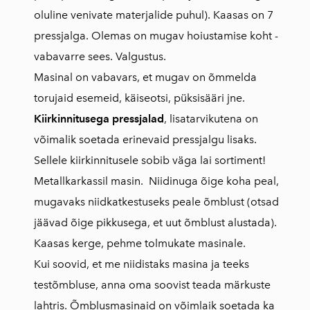
oluline venivate materjalide puhul). Kaasas on 7
pressjalga. Olemas on mugav hoiustamise koht -
vabavarre sees. Valgustus.
Masinal on vabavars, et mugav on õmmelda
torujaid esemeid, käiseotsi, püksisääri jne.
Kiirkinnitusega pressjalad
, lisatarvikutena on
võimalik soetada erinevaid pressjalgu lisaks.
Sellele kiirkinnitusele sobib väga lai sortiment!
Metallkarkassil masin. Niidinuga õige koha peal,
mugavaks niidkatkestuseks peale õmblust (otsad
jäävad õige pikkusega, et uut õmblust alustada).
Kaasas kerge, pehme tolmukate masinale.
Kui soovid, et me niidistaks masina ja teeks
testõmbluse, anna oma soovist teada märkuste
lahtris. Õmblusmasinaid on võimlaik soetada ka