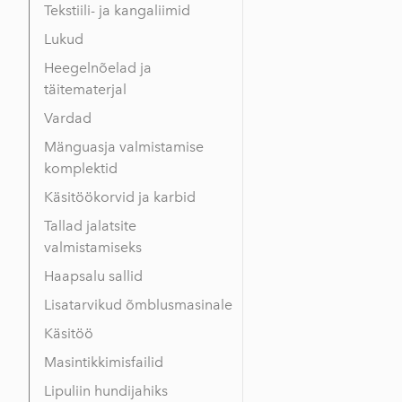
Tekstiili- ja kangaliimid
Lukud
Heegelnõelad ja
täitematerjal
Vardad
Mänguasja valmistamise
komplektid
Käsitöökorvid ja karbid
Tallad jalatsite
valmistamiseks
Haapsalu sallid
Lisatarvikud õmblusmasinale
Käsitöö
Masintikkimisfailid
Lipuliin hundijahiks