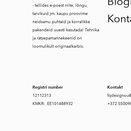
Blog
- tellides e-poest niite, lõngu,
tarvikuid jm. kaupu proovime
Kont
neidsamu puhtaid ja korralikke
pakendeid uuesti kasutada! Tehnika
ja rätsepamannekeenid on
loomulikult originaalkarbis.
Registri number
Kontakt
12112313
fqdesignou
KMKR: EE101488932
+372 55009