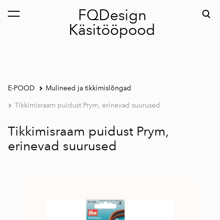
FQDesign
lisati ostukorvi.
Vaata ostukorvi
Käsitööpood
E-POOD
Mulineed ja tikkimislõngad
Tikkimisraam puidust Prym, erinevad suurused
Tikkimisraam puidust Prym,
erinevad suurused