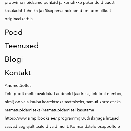
proovime neidsamu puhtaid ja korralikke pakendeid uuesti
kasutada! Tehnika ja rätsepamannekeenid on loomulikult
originaalkarbis.
Pood
Teenused
Blogi
Kontakt
Andmetöötlus
Teie poolt meile avaldatud andmeid (aadress, telefoni number,
nimi) on vaja kauba korrektseks saatmiseks, samuti korrektseks
raamatupidamiseks (raamatupidamisel kasutame
https://www.simplbooks.ee/
programmi) Uudiskirjaga liitujad
saavad aeg-ajalt teateid vaid meilt. Kolmandatele osapooltele