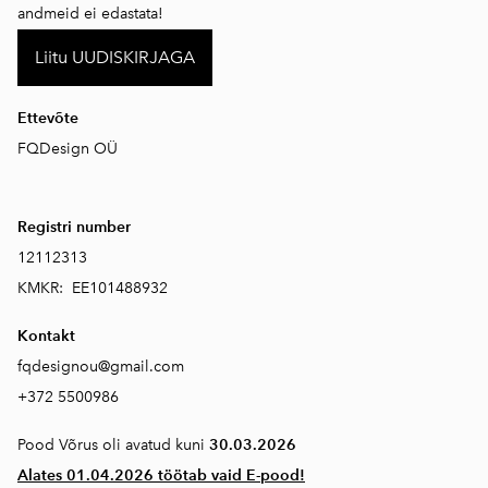
andmeid ei edastata!
Liitu UUDISKIRJAGA
Ettevõte
FQDesign OÜ
Registri number
12112313
KMKR: EE101488932
Kontakt
fqdesignou@gmail.com
+372 5500986
Pood Võrus oli avatud kuni
30.03.2026
Alates 01.04.2026 töötab vaid E-pood!