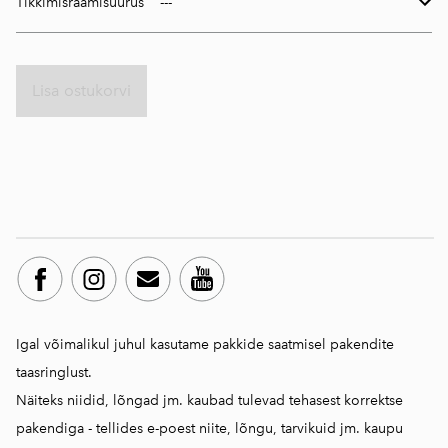
Tikkimisraamisuurus
Lisa ostukorvi
Igal võimalikul juhul kasutame pakkide saatmisel pakendite
taasringlust.
Näiteks niidid, lõngad jm. kaubad tulevad tehasest korrektse
pakendiga - tellides e-poest niite, lõngu, tarvikuid jm. kaupu