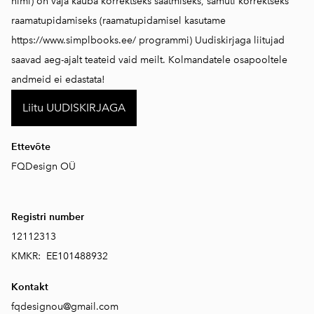
nimi) on vaja kauba korrektseks saatmiseks, samuti korrektseks
raamatupidamiseks (raamatupidamisel kasutame
https://www.simplbooks.ee/
programmi) Uudiskirjaga liitujad
saavad aeg-ajalt teateid vaid meilt. Kolmandatele osapooltele
andmeid ei edastata!
Liitu UUDISKIRJAGA
Ettevõte
FQDesign OÜ
Registri number
12112313
KMKR: EE101488932
Kontakt
fqdesignou@gmail.com