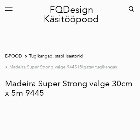
FQDesign
lisati ostukorvi.
Vaata ostukorvi
Käsitööpood
E-POOD
Tugikangad, stabilisaatorid
Madeira Super Strong valge 9445 lõigatav tugikangas
Madeira Super Strong valge 30cm
x 5m 9445