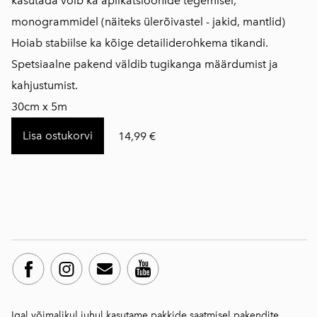
kasutada võib ka aplikatsioonide tegemisel,
monogrammidel (näiteks ülerõivastel - jakid, mantlid)
Hoiab stabiilse ka kõige detailiderohkema tikandi.
Spetsiaalne pakend väldib tugikanga määrdumist ja
kahjustumist.
30cm x 5m
Lisa ostukorvi
14,99 €
Igal võimalikul juhul kasutame pakkide saatmisel pakendite