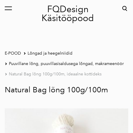
FQDesign
lisati ostukorvi.
Vaata ostukorvi
Käsitööpood
E-POOD
Lõngad ja heegelniidid
Puuvillane lõng, puuvillasisaldusega lõngad, makrameenöör
Natural Bag lõng 100g/100m, ideaalne kottideks
Natural Bag lõng 100g/100m