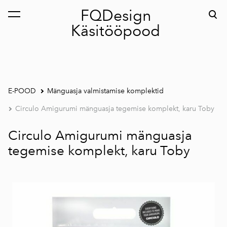
FQDesign
lisati ostukorvi.
Vaata ostukorvi
Käsitööpood
E-POOD
Mänguasja valmistamise komplektid
Circulo Amigurumi mänguasja tegemise komplekt, karu Toby
Circulo Amigurumi mänguasja
tegemise komplekt, karu Toby