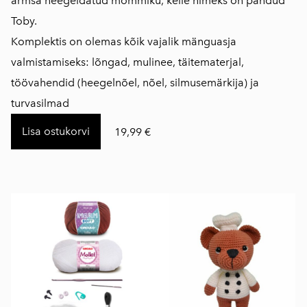
armsa heegeldatud mõmmiku, kelle nimeks on pandud
Toby.
Komplektis on olemas kõik vajalik mänguasja
valmistamiseks: lõngad, mulinee, täitematerjal,
töövahendid (heegelnõel, nõel, silmusemärkija) ja
turvasilmad
Lisa ostukorvi
19,99 €